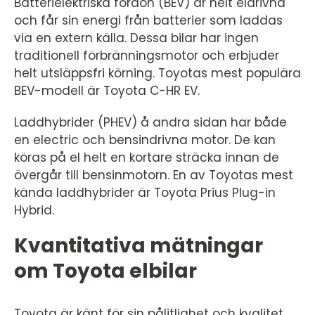
Batterielektriska fordon (BEV) är helt eldrivna
och får sin energi från batterier som laddas
via en extern källa. Dessa bilar har ingen
traditionell förbränningsmotor och erbjuder
helt utsläppsfri körning. Toyotas mest populära
BEV-modell är Toyota C-HR EV.
Laddhybrider (PHEV) å andra sidan har både
en electric och bensindrivna motor. De kan
köras på el helt en kortare sträcka innan de
övergår till bensinmotorn. En av Toyotas mest
kända laddhybrider är Toyota Prius Plug-in
Hybrid.
Kvantitativa mätningar
om Toyota elbilar
Toyota är känt för sin pålitlighet och kvalitet,