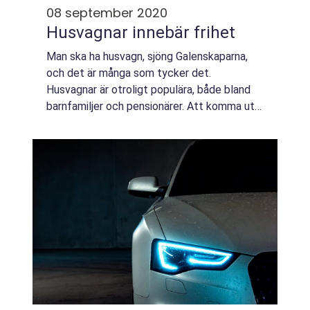
08 september 2020
Husvagnar innebär frihet
Man ska ha husvagn, sjöng Galenskaparna,
och det är många som tycker det.
Husvagnar är otroligt populära, både bland
barnfamiljer och pensionärer. Att komma ut
och se sig omkring men ha full frihet att
stanna så länge man vill på varje plats ger
både...