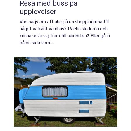
Resa med buss på
upplevelser
Vad sägs om att åka på en shoppingresa till
något välkänt varuhus? Packa skidorna och
kunna sova sig fram till skidorten? Eller gå in
på en sida som
https://www.kristianstadbuss.se/, blunda
och sätta fingret på den nästkommande
upplevelsen man ska ge...