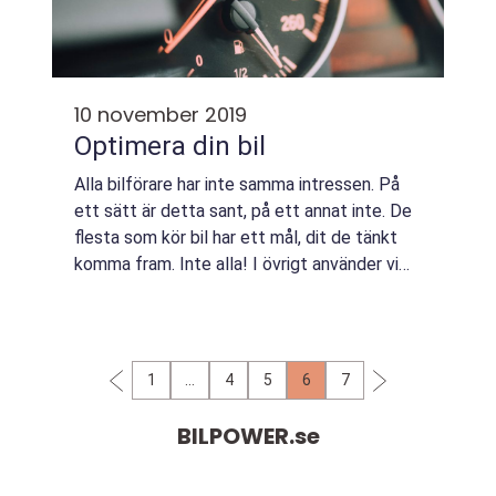
10 november 2019
Optimera din bil
Alla bilförare har inte samma intressen. På
ett sätt är detta sant, på ett annat inte. De
flesta som kör bil har ett mål, dit de tänkt
komma fram. Inte alla! I övrigt använder vi
bilen på v&a...
1
…
4
5
6
7
BILPOWER.
se